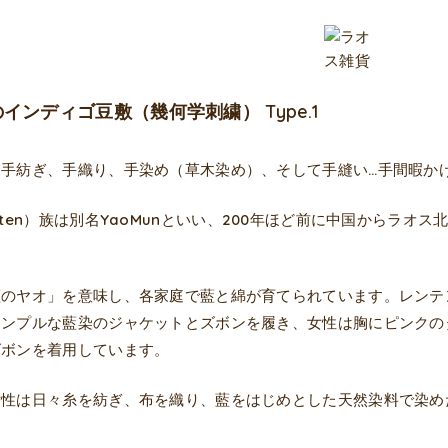
インディゴ豆敷（幾何学刺繍） Type.1
ら手紡ぎ、手織り、手染め（草木染め）、そして手縫い…手間暇か
nten）族は別名YaoMunといい、200年ほど前に中国からラ
藍のヤオ」を意味し、各家庭で藍と綿が育てられています。レンテ
シンプルな藍染のジャケットとズボンを履き、女性は胸にピンクの
ズボンを着用しています。
女性は日々糸を紡ぎ、布を織り、藍をはじめとした天然染料で染め