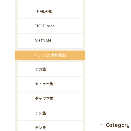
THAILAND
TIBET
area
VIETNAM
アジアの少数民族
アカ族
カトゥー族
チャウマ族
チン族
Category
モン族