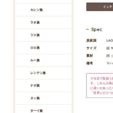
インテ
カレン族
ラオ族
Spec
リス族
原産国
LA
ロロ族
サイズ
縦 1
素材
綿
ルー族
備考
※
レンテン族
※当店で取扱う
す。これらの商
ナガ族
に違いがあった
「世界にひとつ
ヌン族
ターイ族