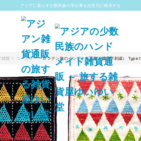
アジアに暮らす少数民族の手仕事を次世代に継承する
ア雑貨
コースター
レンテン族のインディゴ豆敷（幾何学刺繍） Type.1