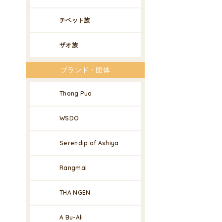
チベット族
ザオ族
ブランド・団体
Thong Pua
WSDO
Serendip of Ashiya
Rangmai
THA NGEN
A Bu-Ali