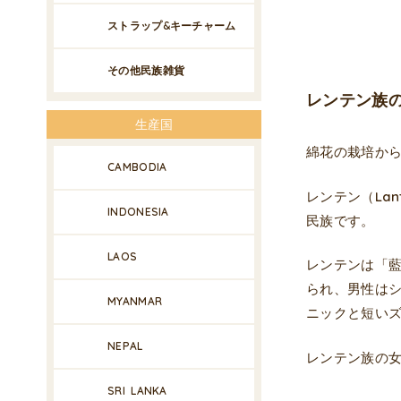
ストラップ&キーチャーム
その他民族雑貨
レンテン族の
生産国
綿花の栽培か
CAMBODIA
レンテン（La
INDONESIA
民族です。
LAOS
レンテンは「
られ、男性は
MYANMAR
ニックと短い
NEPAL
レンテン族の
SRI LANKA