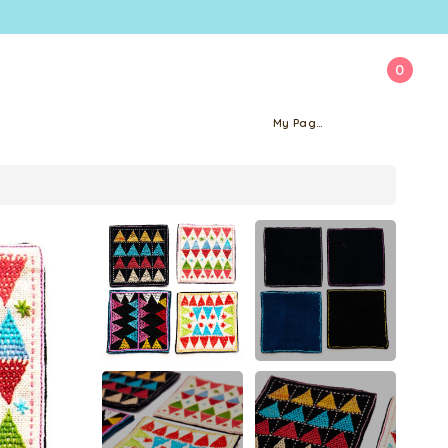
0
My Page