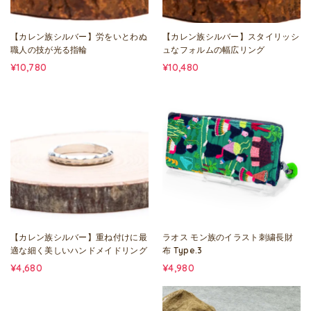
【カレン族シルバー】労をいとわぬ
【カレン族シルバー】スタイリッシ
職人の技が光る指輪
ュなフォルムの幅広リング
¥10,780
¥10,480
【カレン族シルバー】重ね付けに最
ラオス モン族のイラスト刺繍長財
適な細く美しいハンドメイドリング
布 Type.3
¥4,680
¥4,980