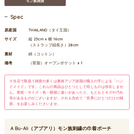
モン族雑貨
Spec
原産国
THAILAND（タイ王国）
サイズ
縦 23cm x 横 16cm
（ストラップ紐長さ）28cm
素材
綿（コットン）
備考
（背面）オープンポケット x 1
※当店で取扱う雑貨の多くは東南アジア諸国の職人の手による「ハン
ドメイド」です。これらの商品はひとつとして同じものは存在しませ
ん。形状・サイズ・色・模様に違いがあったり、もともとキズや汚れ
等があるものがございますが、それも含めて「世界にひとつだけの雑
貨」をお楽しみくださいませ。
A Bu-Ali（アブアリ）モン族刺繍の巾着ポーチ