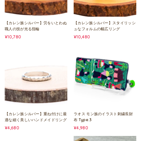
【カレン族シルバー】労をいとわぬ
【カレン族シルバー】スタイリッシ
職人の技が光る指輪
ュなフォルムの幅広リング
¥10,780
¥10,480
【カレン族シルバー】重ね付けに最
ラオス モン族のイラスト刺繍長財
適な細く美しいハンドメイドリング
布 Type.3
¥4,680
¥4,980