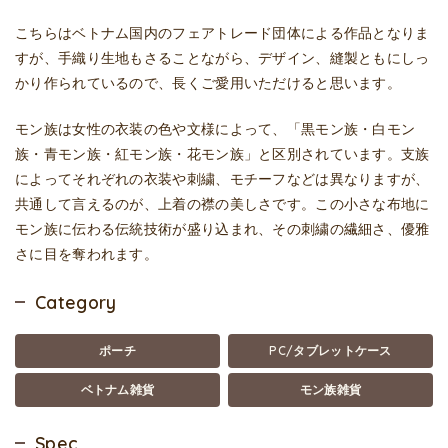
こちらはベトナム国内のフェアトレード団体による作品となりま
すが、手織り生地もさることながら、デザイン、縫製ともにしっ
かり作られているので、長くご愛用いただけると思います。
モン族は女性の衣装の色や文様によって、「黒モン族・白モン
族・青モン族・紅モン族・花モン族」と区別されています。支族
によってそれぞれの衣装や刺繍、モチーフなどは異なりますが、
共通して言えるのが、上着の襟の美しさです。この小さな布地に
モン族に伝わる伝統技術が盛り込まれ、その刺繍の繊細さ、優雅
さに目を奪われます。
Category
ポーチ
PC/タブレットケース
ベトナム雑貨
モン族雑貨
Spec