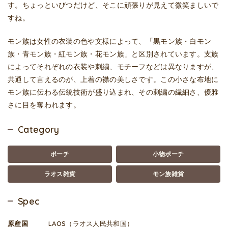
す。ちょっといびつだけど、そこに頑張りが見えて微笑ましいで
すね。
モン族は女性の衣装の色や文様によって、「黒モン族・白モン
族・青モン族・紅モン族・花モン族」と区別されています。支族
によってそれぞれの衣装や刺繍、モチーフなどは異なりますが、
共通して言えるのが、上着の襟の美しさです。この小さな布地に
モン族に伝わる伝統技術が盛り込まれ、その刺繍の繊細さ、優雅
さに目を奪われます。
Category
ポーチ
小物ポーチ
ラオス雑貨
モン族雑貨
Spec
原産国
LAOS（ラオス人民共和国）