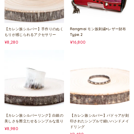
【カレン族シルバー】手作りのぬく
Rangmai モン族刺繍×レザー財布
もりが感じられるアクセサリー
Type.2
¥8,280
¥16,800
【カレン族シルバーリング】白銀の
【カレン族シルバー】パドゥアが刻
美しさを際立たせるシンプルな造り
印されたシンプルで細いハンドメイ
ドリング
¥8,980