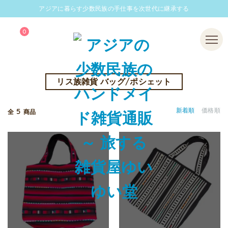
アジアに暮らす少数民族の手仕事を次世代に継承する
0
Menu
リス族雑貨 バッグ/ポシェット
5
新着順
価格順
全
商品