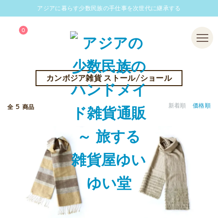
アジアに暮らす少数民族の手仕事を次世代に継承する
0
Menu
カンボジア雑貨 ストール/ショール
5
新着順
価格順
全
商品