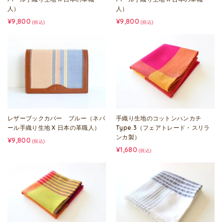
人）
人）
¥9,800
¥9,800
(税込)
(税込)
レザーブックカバー ブルー（ネパ
手織り生地のコットンハンカチ
ール手織り生地 X 日本の革職人）
Type.3（フェアトレード・スリラ
ンカ製）
¥9,800
(税込)
¥1,680
(税込)