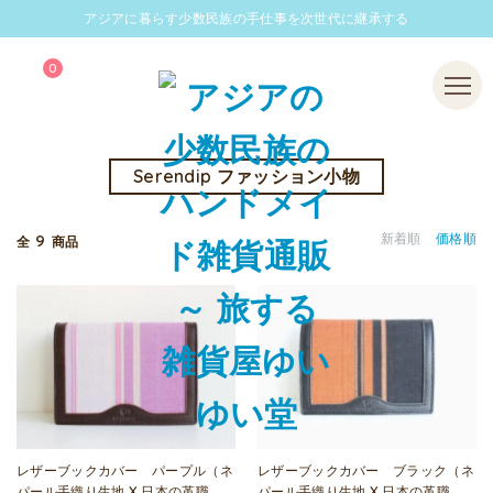
アジアに暮らす少数民族の手仕事を次世代に継承する
0
Menu
Serendip ファッション小物
9
新着順
価格順
全
商品
レザーブックカバー パープル（ネ
レザーブックカバー ブラック（ネ
パール手織り生地 X 日本の革職
パール手織り生地 X 日本の革職