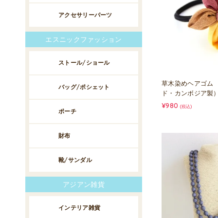
アクセサリーパーツ
エスニックファッション
ストール/ショール
草木染めヘアゴム
バッグ/ポシェット
ド・カンボジア製
¥980
(税込)
ポーチ
財布
靴/サンダル
アジアン雑貨
インテリア雑貨