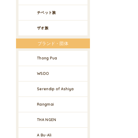
チベット族
ザオ族
ブランド・団体
Thong Pua
WSDO
Serendip of Ashiya
Rangmai
THA NGEN
A Bu-Ali