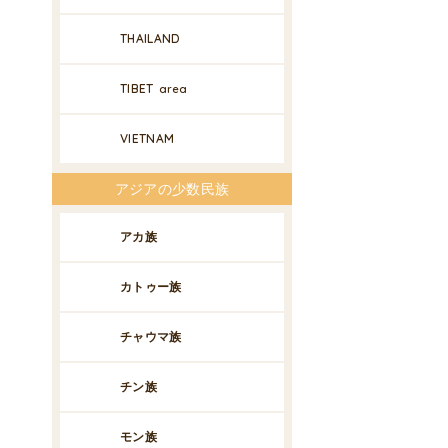
THAILAND
TIBET
area
VIETNAM
アジアの少数民族
アカ族
カトゥー族
チャウマ族
チン族
モン族