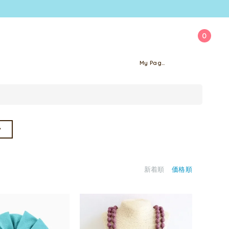
0
My Page
ー
新着順
価格順