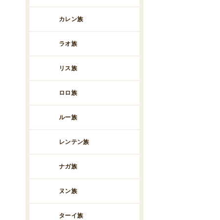
カレン族
ラオ族
リス族
ロロ族
ルー族
レンテン族
ナガ族
ヌン族
ターイ族