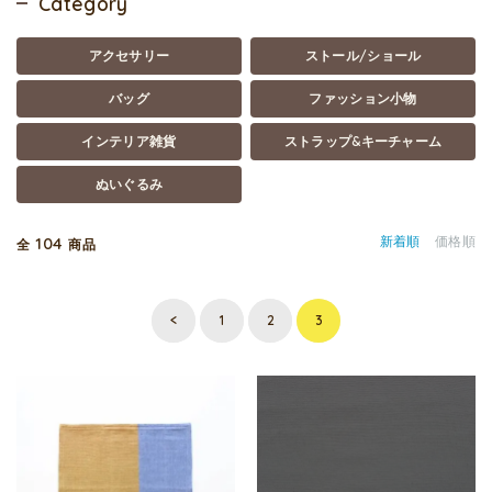
Category
アクセサリー
ストール/ショール
バッグ
ファッション小物
インテリア雑貨
ストラップ&キーチャーム
ぬいぐるみ
104
新着順
価格順
全
商品
<
1
2
3