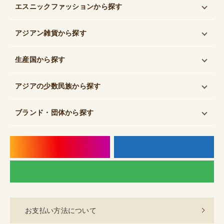
エスニックファッション
から探す
アジアン雑貨
から探す
生産国
から探す
アジアの少数民族
から探す
ブランド・団体
から探す
instagram
f
LI
お支払い方法について