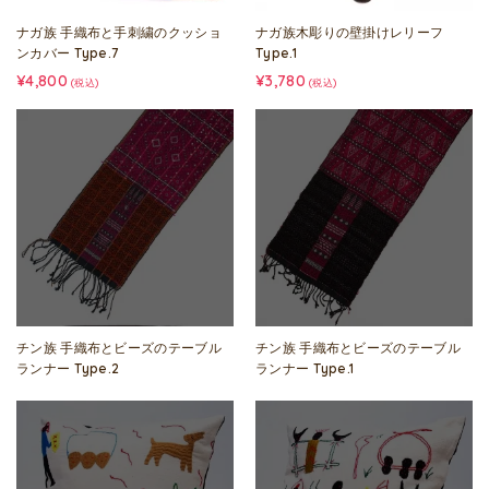
ナガ族 手織布と手刺繍のクッショ
ナガ族木彫りの壁掛けレリーフ
ンカバー Type.7
Type.1
¥4,800
¥3,780
(税込)
(税込)
チン族 手織布とビーズのテーブル
チン族 手織布とビーズのテーブル
ランナー Type.2
ランナー Type.1