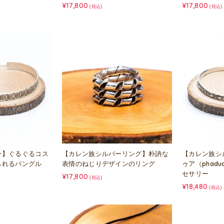
¥17,800
¥17,800
(税込)
(税込)
ー】ぐるぐるコス
【カレン族シルバーリング】朴訥な
【カレン族シ
られるバングル
表情のねじりデザインのリング
ゥア（phad
セサリー
¥17,800
(税込)
¥18,480
(税込)