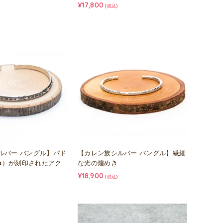
¥17,800
(税込)
ルバー バングル】パド
【カレン族シルバー バングル】繊細
ua）が刻印されたアク
な光の煌めき
¥18,900
(税込)