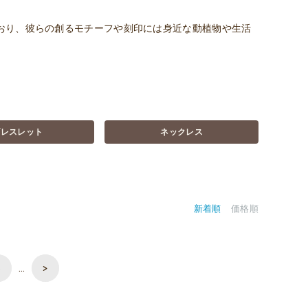
おり、彼らの創るモチーフや刻印には身近な動植物や生活
ブレスレット
ネックレス
新着順
価格順
5
…
>