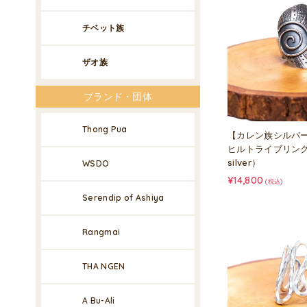
チベット族
ザオ族
ブランド・団体
Thong Pua
【カレン族シルバ
ヒルトライブリング（hi
silver）
WSDO
¥14,800
(税込)
Serendip of Ashiya
Rangmai
THA NGEN
A Bu-Ali