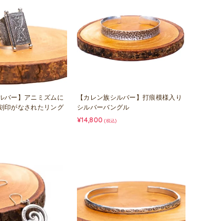
ルバー】アニミズムに
【カレン族シルバー】打痕模様入り
刻印がなされたリング
シルバーバングル
¥14,800
(税込)