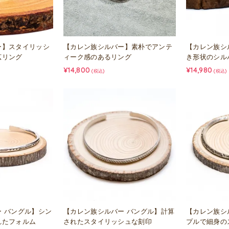
ー】スタイリッシ
【カレン族シルバー】素朴でアンテ
【カレン族シ
広リング
ィーク感のあるリング
き形状のシル
¥14,800
¥14,980
(税込)
(税込)
 バングル】シン
【カレン族シルバー バングル】計算
【カレン族シ
れたフォルム
されたスタイリッシュな刻印
プルで細身の