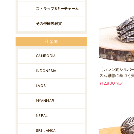
ストラップ&キーチャーム
その他民族雑貨
生産国
CAMBODIA
【カレン族シルバ
INDONESIA
ズム思想に基づく
¥12,800
(税込)
LAOS
MYANMAR
NEPAL
SRI LANKA