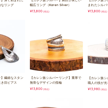
ー】深く刻まれた
【カレン族シルバー】網目が美しい
【カレン族シ
的なリング
幅広リング（Karen Silver）
まれたシルバ
¥13,800
¥13,800
(税込)
(税込)
ー】繊細なスタン
【カレン族シルバーリング】重厚で
【カレン族シ
大き目ピアス
無骨なデザインの指輪
職人の技が光
¥13,800
¥13,980
(税込)
(税込)