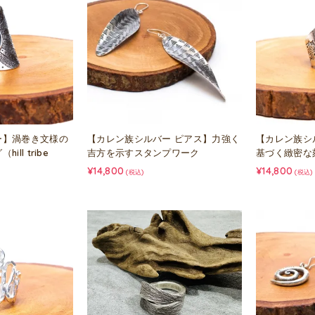
ー】渦巻き文様の
【カレン族シルバー ピアス】力強く
【カレン族シ
ll tribe
吉方を示すスタンプワーク
基づく緻密な
¥14,800
¥14,800
(税込)
(税込)