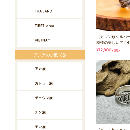
THAILAND
TIBET
area
【カレン族シルバ
VIETNAM
模様の美しいアク
¥12,800
(税込)
アジアの少数民族
アカ族
カトゥー族
チャウマ族
チン族
モン族