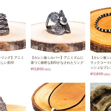
ーリング】アニミ
【カレン族シルバー】アニミズムに
【カレン族シ
美しい刻印
基づく緻密な刻印がなされたリング
ラックコード
ッシュなブレ
¥12,800
(税込)
¥12,800
(税込)