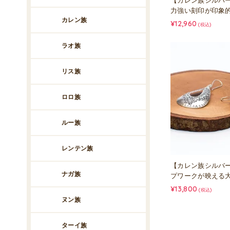
【カレン族シルバ
力強い刻印が印象
カレン族
¥12,960
(税込)
ラオ族
リス族
ロロ族
ルー族
レンテン族
【カレン族シルバ
ナガ族
プワークが映える
¥13,800
(税込)
ヌン族
ターイ族