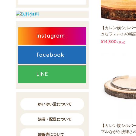
【カレン族シルバ
ュなフォルムの幅
instagram
¥14,800
(税込)
facebook
LINE
ゆいゆい堂について
決済・配送について
【カレン族シルバー
プルながら洗練さ
卸販売について