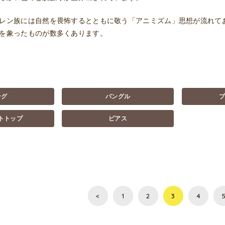
レン族には自然を畏怖するとともに敬う「アニミズム」思想が流れて
を象ったものが数多くあります。
ング
バングル
トトップ
ピアス
<
1
2
3
4